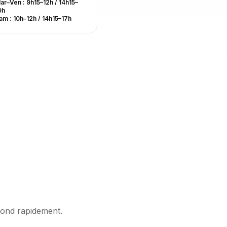
ar–Ven : 9h15–12h / 14h15–
9h
am : 10h–12h / 14h15–17h
pond rapidement.