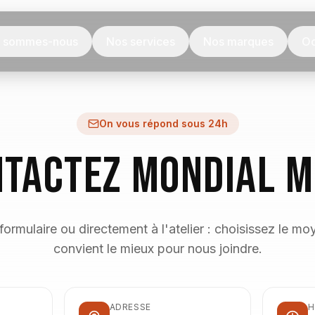
i sommes-nous
Nos services
Nos marques
Oc
On vous répond sous 24h
tactez Mondial 
ormulaire ou directement à l'atelier : choisissez le m
convient le mieux pour nous joindre.
ADRESSE
H