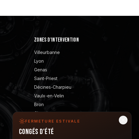
ZONES D'INTERVENTION
Villeurbanne
Lyon
Genas
Saint-Priest
Décines-Charpieu
Vaulx-en-Velin
Bron
Chassieu
FERMETURE ESTIVALE
Meyzieu
Congés d'été
Vénissieux