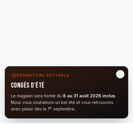
FERMETURE ESTIVALE
Congés d'été
Le magasin sera fermé du
8 au 31 août 2026 inclus
.
Nous vous souhaitons un bel été et vous retrouvons
er
avec plaisir dès le 1
septembre.